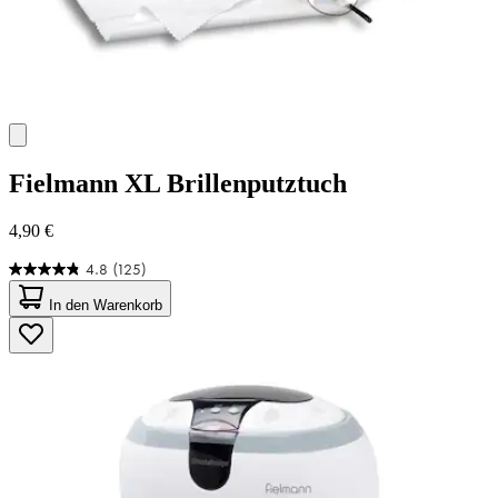
Fielmann
XL Brillenputztuch
4,90 €
4.8
(125)
4.8
von
In den Warenkorb
5
Sternen.
125
Bewertungen