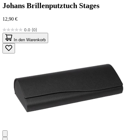
Johans
Brillenputztuch Stages
12,90 €
0.0
(0)
0.0
von
In den Warenkorb
5
Sternen.