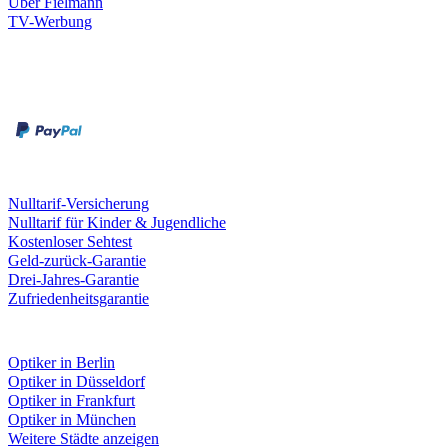
Über Fielmann
TV-Werbung
Zahlungsarten
Rechnung
Kreditkarte
Leistungen & Garantien
Nulltarif-Versicherung
Nulltarif für Kinder & Jugendliche
Kostenloser Sehtest
Geld-zurück-Garantie
Drei-Jahres-Garantie
Zufriedenheitsgarantie
Fielmann in deiner Nähe
Optiker in Berlin
Optiker in Düsseldorf
Optiker in Frankfurt
Optiker in München
Weitere Städte anzeigen