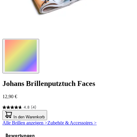
Johans
Brillenputztuch Faces
12,90 €
4.8
(4)
4.8
von
In den Warenkorb
5
Alle Brillen anzeigen >
Zubehör & Accessoires >
Sternen.
4