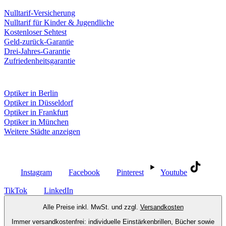
Leistungen & Garantien
Nulltarif-Versicherung
Nulltarif für Kinder & Jugendliche
Kostenloser Sehtest
Geld-zurück-Garantie
Drei-Jahres-Garantie
Zufriedenheitsgarantie
Fielmann in deiner Nähe
Optiker in Berlin
Optiker in Düsseldorf
Optiker in Frankfurt
Optiker in München
Weitere Städte anzeigen
Social Media
Instagram
Facebook
Pinterest
Youtube
TikTok
LinkedIn
Alle Preise inkl. MwSt. und zzgl.
Versandkosten
Immer versandkostenfrei: individuelle Einstärkenbrillen, Bücher sowie