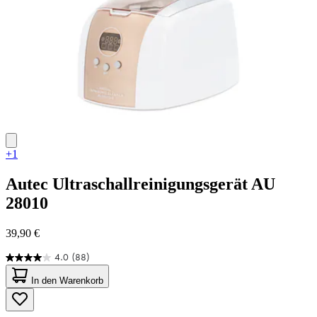
+1
Autec
Ultraschallreinigungsgerät AU
28010
39,90 €
4.0
(88)
4.0
von
In den Warenkorb
5
Sternen.
88