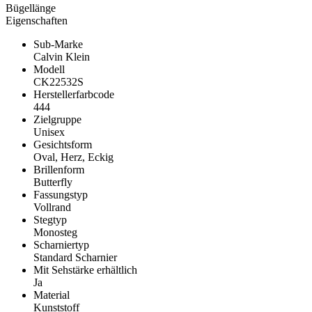
Bügellänge
Eigenschaften
Sub-Marke
Calvin Klein
Modell
CK22532S
Herstellerfarbcode
444
Zielgruppe
Unisex
Gesichtsform
Oval, Herz, Eckig
Brillenform
Butterfly
Fassungstyp
Vollrand
Stegtyp
Monosteg
Scharniertyp
Standard Scharnier
Mit Sehstärke erhältlich
Ja
Material
Kunststoff