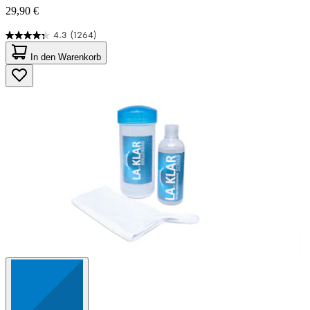
29,90 €
4.3
(1264)
4.3
von
In den Warenkorb
5
Sternen.
1264
Bewertungen