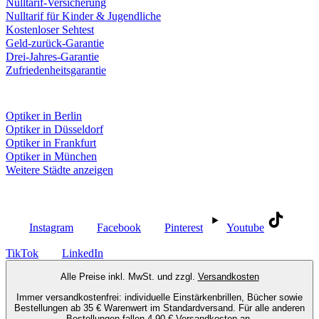
Nulltarif-Versicherung
Nulltarif für Kinder & Jugendliche
Kostenloser Sehtest
Geld-zurück-Garantie
Drei-Jahres-Garantie
Zufriedenheitsgarantie
Fielmann in deiner Nähe
Optiker in Berlin
Optiker in Düsseldorf
Optiker in Frankfurt
Optiker in München
Weitere Städte anzeigen
Social Media
Instagram
Facebook
Pinterest
Youtube
TikTok
LinkedIn
Alle Preise inkl. MwSt. und zzgl.
Versandkosten
Immer versandkostenfrei: individuelle Einstärkenbrillen, Bücher sowie
Bestellungen ab 35 € Warenwert im Standardversand. Für alle anderen
Bestellungen fallen 4,90 € Versandkosten an.