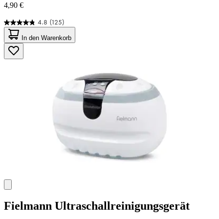
4,90 €
4.8
(125)
4.8
von
In den Warenkorb
5
Sternen.
125
Bewertungen
Fielmann
Ultraschallreinigungsgerät