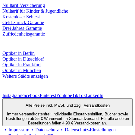
Nulltarif-Versicherung
Nulltarif für Kinder & Jugendliche
Kostenloser Sehtest
Geld-zurück-Garantie
Drei-Jahres-Garantie
Zufriedenheitsgarantie
Fielmann in deiner Nähe
Optiker in Berlin
Optiker in Düsseldorf
Optiker in Frankfurt
Optiker in München
Weitere Städte anzeigen
Social Media
Instagram
Facebook
Pinterest
Youtube
TikTok
LinkedIn
Alle Preise inkl. MwSt. und zzgl.
Versandkosten
Immer versandkostenfrei: individuelle Einstärkenbrillen, Bücher sowie
Bestellungen ab 35 € Warenwert im Standardversand. Für alle anderen
Bestellungen fallen 4,90 € Versandkosten an.
Impressum
Datenschutz
Datenschutz-Einstellungen