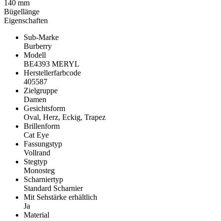
140 mm
Bügellänge
Eigenschaften
Sub-Marke
Burberry
Modell
BE4393 MERYL
Herstellerfarbcode
405587
Zielgruppe
Damen
Gesichtsform
Oval, Herz, Eckig, Trapez
Brillenform
Cat Eye
Fassungstyp
Vollrand
Stegtyp
Monosteg
Scharniertyp
Standard Scharnier
Mit Sehstärke erhältlich
Ja
Material