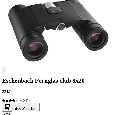
Eschenbach
Fernglas club 8x20
224,50 €
4.0
(1)
4.0
von
In den Warenkorb
5