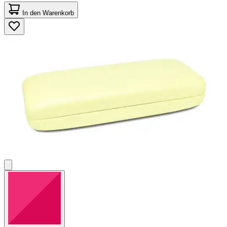
4.0
von
In den Warenkorb
5
Sternen.
88
Bewertungen