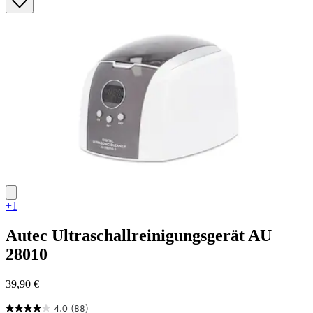
Sternen.
1
Bewertung
+1
Autec
Ultraschallreinigungsgerät AU
28010
39,90 €
4.0
(88)