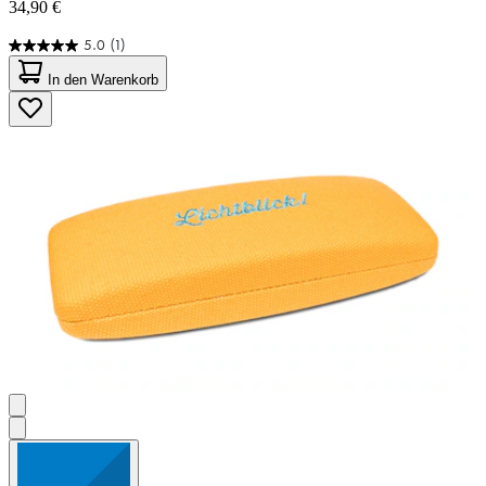
34,90 €
5.0
(1)
5.0
von
In den Warenkorb
5
Sternen.
1
Bewertung