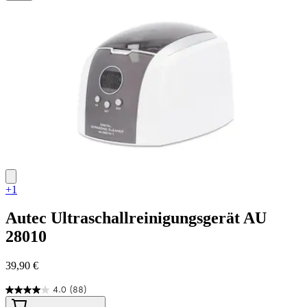
+1
Autec
Ultraschallreinigungsgerät AU
28010
39,90 €
4.0
(88)
4.0