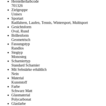
Herstellerfarbcode
701326
Zielgruppe
Unisex
Sportart
Radfahren, Laufen, Tennis, Wintersport, Multisport
Gesichtsform
Oval, Rund
Brillenform
Geometrisch
Fassungstyp
Randlos
Stegtyp
Monosteg
Scharniertyp
Standard Scharnier
Mit Sehstärke erhältlich
Nein
Material
Kunststoff
Farbe
Schwarz Matt
Glasmaterial
Polycarbonat
Glasfarbe