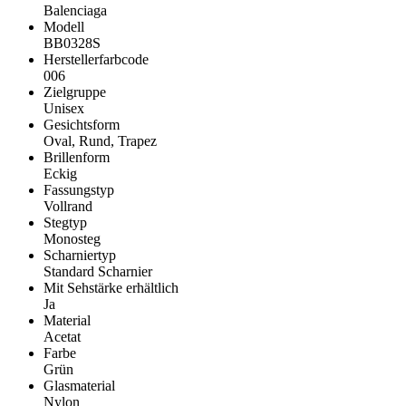
Balenciaga
Modell
BB0328S
Herstellerfarbcode
006
Zielgruppe
Unisex
Gesichtsform
Oval, Rund, Trapez
Brillenform
Eckig
Fassungstyp
Vollrand
Stegtyp
Monosteg
Scharniertyp
Standard Scharnier
Mit Sehstärke erhältlich
Ja
Material
Acetat
Farbe
Grün
Glasmaterial
Nylon