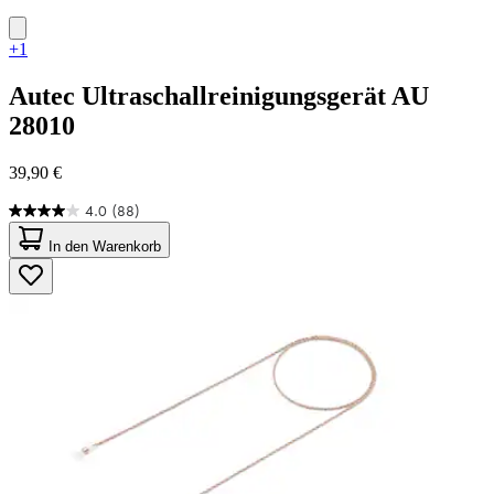
+1
Autec
Ultraschallreinigungsgerät AU
28010
39,90 €
4.0
(88)
4.0
von
In den Warenkorb
5
Sternen.
88
Bewertungen