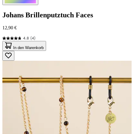
Johans
Brillenputztuch Faces
12,90 €
4.8
(4)
4.8
von
In den Warenkorb
5
Sternen.
4
Bewertungen