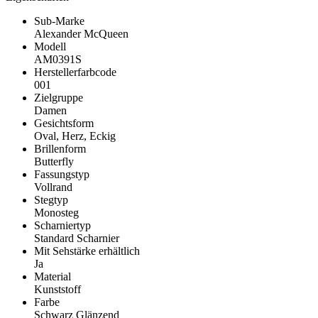
Sub-Marke
Alexander McQueen
Modell
AM0391S
Herstellerfarbcode
001
Zielgruppe
Damen
Gesichtsform
Oval, Herz, Eckig
Brillenform
Butterfly
Fassungstyp
Vollrand
Stegtyp
Monosteg
Scharniertyp
Standard Scharnier
Mit Sehstärke erhältlich
Ja
Material
Kunststoff
Farbe
Schwarz Glänzend