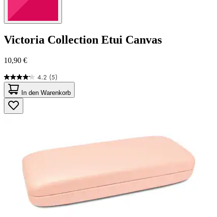
Victoria Collection
Etui Canvas
10,90 €
4.2
(5)
4.2
von
In den Warenkorb
5
Sternen.
5
Bewertungen