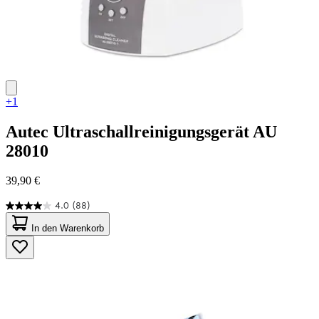
+1
Autec
Ultraschallreinigungsgerät AU
28010
39,90 €
4.0
(88)
4.0
von
In den Warenkorb
5
Sternen.
88
Bewertungen