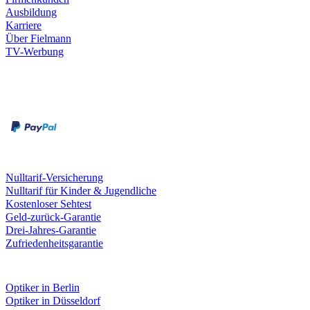
Ausbildung
Karriere
Über Fielmann
TV-Werbung
Zahlungsarten
Rechnung
Kreditkarte
Leistungen & Garantien
Nulltarif-Versicherung
Nulltarif für Kinder & Jugendliche
Kostenloser Sehtest
Geld-zurück-Garantie
Drei-Jahres-Garantie
Zufriedenheitsgarantie
Fielmann in deiner Nähe
Optiker in Berlin
Optiker in Düsseldorf