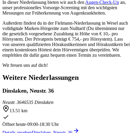
In dieser Niederlassung bieten wir auch den
Augen-Check-Up
an,
unser professionelles Vorsorge-Screening mit den wichtigsten
Messungen zur Früherkennung von Augenkrankheiten.
Außerdem findest du in der Fielmann-Niederlassung in Wesel auch
volldigitale Marken-Hörgeräte zum Nulltarif (Du übernimmst nur
die gesetzlich vorgesehene Zuzahlung in Höhe von € 10,- pro
Hörsystem. Der Privatpreis beträgt € 754,- pro Hörsystem). Lass
von unseren qualifizierten Hörakustikerinnen und Hörakustikern bei
einem kostenlosen Hörtest dein Hörvermögen überprüfen. Wir
empfehlen dir dafür ganz bequem einen Termin zu vereinbaren.
Wir freuen uns auf dich!
Weitere Niederlassungen
Dinslaken, Neustr. 36
Neustr. 36
46535 Dinslaken
13.51 km
Öffnet heute
·
09:00-18:30 Uhr
Details ansehen
Dinslaken, Neustr. 36