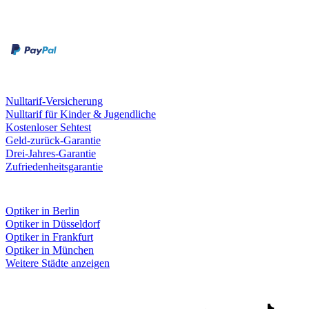
Zahlungsarten
Rechnung
Kreditkarte
Leistungen & Garantien
Nulltarif-Versicherung
Nulltarif für Kinder & Jugendliche
Kostenloser Sehtest
Geld-zurück-Garantie
Drei-Jahres-Garantie
Zufriedenheitsgarantie
Fielmann in deiner Nähe
Optiker in Berlin
Optiker in Düsseldorf
Optiker in Frankfurt
Optiker in München
Weitere Städte anzeigen
Social Media