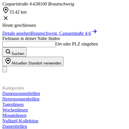
Casparistraße 4-6
38100 Braunschweig
33.42 km
Heute geschlossen
Details ansehen
Braunschweig, Casparistraße 4-6
Fielmann in deiner Nähe finden
Ort oder PLZ eingeben
Suchen
Aktuellen Standort verwenden
Unser Sortiment
Kategorien
Damensonnenbrillen
Herrensonnenbrillen
Tageslinsen
Wochenlinsen
Monatslinsen
Nulltarif-Kollektion
Damenbrillen