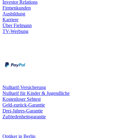
Investor Relations
Firmenkunden
Ausbildung
Karriere
Über Fielmann
TV-Werbung
Zahlungsarten
Rechnung
Kreditkarte
Leistungen & Garantien
Nulltarif-Versicherung
Nulltarif für Kinder & Jugendliche
Kostenloser Sehtest
Geld-zurück-Garantie
Drei-Jahres-Garantie
Zufriedenheitsgarantie
Fielmann in deiner Nähe
Optiker in Berlin