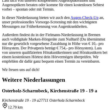
Lass dich von unseren kompetenten Augenoptikerinnen und
Augenoptikern beraten oder komme für einen kostenlosen Sehtest
vorbei – spontan oder mit Termin.
In dieser Niederlassung bieten wir auch den
Augen-Check-Up
an,
unser professionelles Vorsorge-Screening mit den wichtigsten
Messungen zur Früherkennung von Augenkrankheiten.
Außerdem findest du in der Fielmann-Niederlassung in Bremen
auch volldigitale Marken-Hörgeräte zum Nulltarif (Du übernimmst
nur die gesetzlich vorgesehene Zuzahlung in Höhe von € 10,- pro
Hörsystem. Der Privatpreis beträgt € 754,- pro Hörsystem). Lass
von unseren qualifizierten Hörakustikerinnen und Hörakustikern bei
einem kostenlosen Hörtest dein Hörvermögen überprüfen. Wir
empfehlen dir dafür ganz bequem einen Termin zu vereinbaren.
Wir freuen uns auf dich!
Weitere Niederlassungen
Osterholz-Scharmbeck, Kirchenstraße 19 - 19 a
Kirchenstraße 19 - 19 a
27711 Osterholz-Scharmbeck
12.79 km