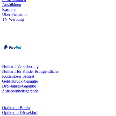
Ausbildung
Karriere
Über Fielmann
TV-Werbung
Zahlungsarten
Rechnung
Kreditkarte
Leistungen & Garantien
Nulltarif-Versicherung
Nulltarif für Kinder & Jugendliche
Kostenloser Sehtest
Geld-zurück-Garantie
Drei-Jahres-Garantie
Zufriedenheitsgarantie
Fielmann in deiner Nähe
Optiker in Berlin
Optiker in Düsseldorf