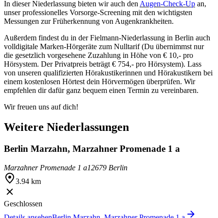
In dieser Niederlassung bieten wir auch den
Augen-Check-Up
an,
unser professionelles Vorsorge-Screening mit den wichtigsten
Messungen zur Früherkennung von Augenkrankheiten.
Außerdem findest du in der Fielmann-Niederlassung in Berlin auch
volldigitale Marken-Hörgeräte zum Nulltarif (Du übernimmst nur
die gesetzlich vorgesehene Zuzahlung in Höhe von € 10,- pro
Hörsystem. Der Privatpreis beträgt € 754,- pro Hörsystem). Lass
von unseren qualifizierten Hörakustikerinnen und Hörakustikern bei
einem kostenlosen Hörtest dein Hörvermögen überprüfen. Wir
empfehlen dir dafür ganz bequem einen Termin zu vereinbaren.
Wir freuen uns auf dich!
Weitere Niederlassungen
Berlin Marzahn, Marzahner Promenade 1 a
Marzahner Promenade 1 a
12679 Berlin
3.94 km
Geschlossen
Details ansehen
Berlin Marzahn, Marzahner Promenade 1 a