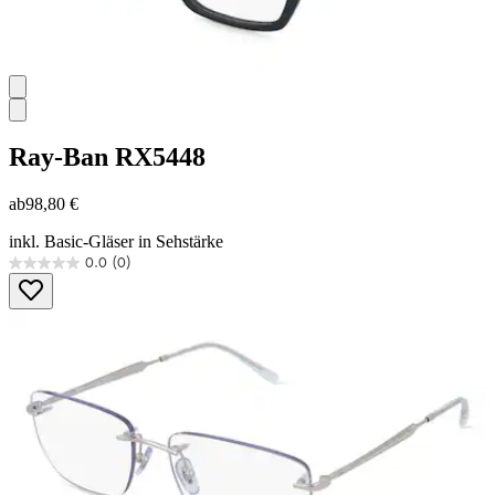
Ray-Ban
RX5448
ab
98,80 €
inkl. Basic-Gläser in Sehstärke
0.0
(0)
0.0
von
5
Sternen.