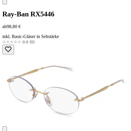
Ray-Ban
RX5446
ab
98,80 €
inkl. Basic-Gläser in Sehstärke
0.0
(0)
0.0
von
5
Sternen.