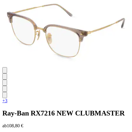
Sternen.
+3
Ray-Ban
RX7216 NEW CLUBMASTER
ab
108,80 €