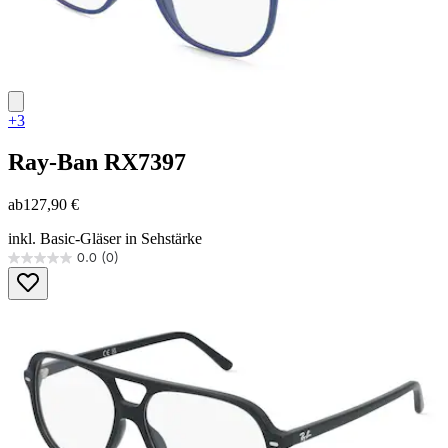
+3
Ray-Ban
RX7397
ab
127,90 €
inkl. Basic-Gläser in Sehstärke
0.0
(0)
0.0
von
5
Sternen.