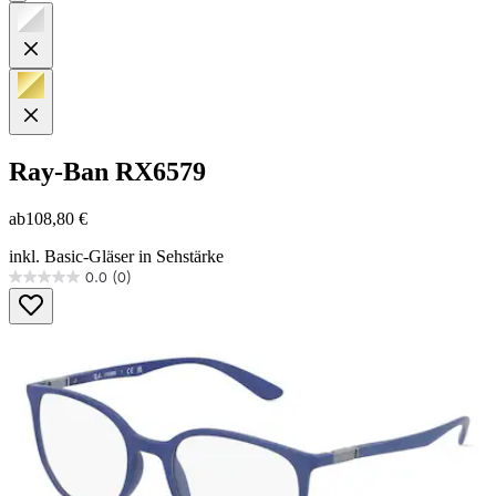
Ray-Ban
RX6579
ab
108,80 €
inkl. Basic-Gläser in Sehstärke
0.0
(0)
0.0
von
5
Sternen.