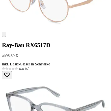
Ray-Ban
RX6517D
ab
98,80 €
inkl. Basic-Gläser in Sehstärke
0.0
(0)
0.0
von
5
Sternen.