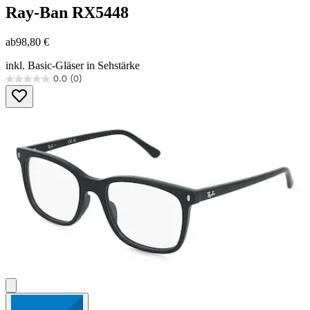
Ray-Ban
RX5448
ab
98,80 €
inkl. Basic-Gläser in Sehstärke
0.0
(0)
0.0
von
5
Sternen.