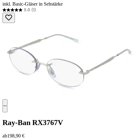
inkl. Basic-Gläser in Sehstärke
5.0
(1)
5.0
von
5
Sternen.
1
Bewertung
Ray-Ban
RX3767V
ab
198,90 €