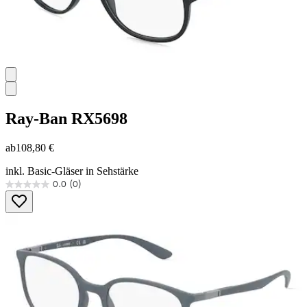
Ray-Ban
RX5698
ab
108,80 €
inkl. Basic-Gläser in Sehstärke
0.0
(0)
0.0
von
5
Sternen.