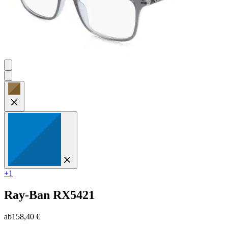
+1
Ray-Ban
RX5421
ab
158,40 €