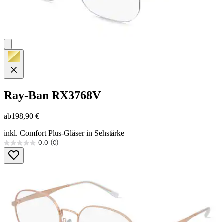
Ray-Ban
RX3768V
ab
198,90 €
inkl. Comfort Plus-Gläser in Sehstärke
0.0
(0)
0.0
von
5
Sternen.