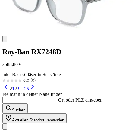
Ray-Ban
RX7248D
ab
88,80 €
inkl. Basic-Gläser in Sehstärke
0.0
(0)
0.0
von
2
1
2
3
…
25
5
Fielmann in deiner Nähe finden
Sternen.
Ort oder PLZ eingeben
Suchen
Aktuellen Standort verwenden