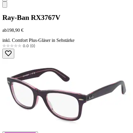
Ray-Ban
RX3767V
ab
198,90 €
inkl. Comfort Plus-Gläser in Sehstärke
0.0
(0)
0.0
von
5
Sternen.