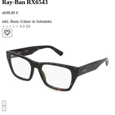
Ray-Ban
RX6543
ab
98,80 €
inkl. Basic-Gläser in Sehstärke
0.0
(0)
0.0
von
5
Sternen.