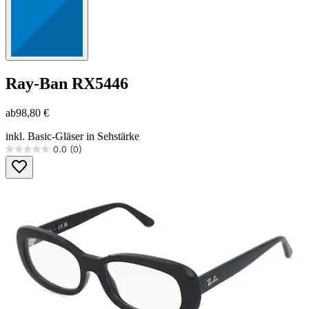
Ray-Ban
RX5446
ab
98,80 €
inkl. Basic-Gläser in Sehstärke
0.0
(0)
0.0
von
5
Sternen.