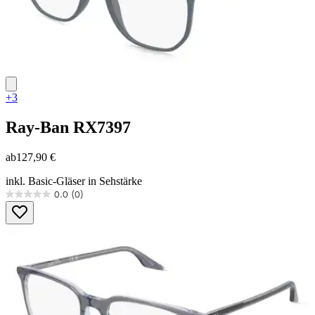
+3
Ray-Ban
RX7397
ab
127,90 €
inkl. Basic-Gläser in Sehstärke
0.0
(0)
0.0
von
5
Sternen.