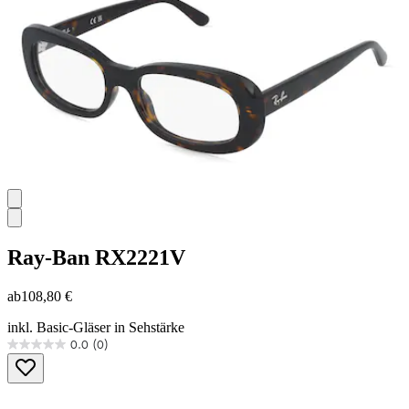
Ray-Ban
RX2221V
ab
108,80 €
inkl. Basic-Gläser in Sehstärke
0.0
(0)
0.0
von
5
Sternen.