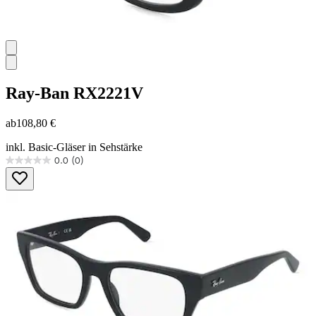
Ray-Ban
RX2221V
ab
108,80 €
inkl. Basic-Gläser in Sehstärke
0.0
(0)
0.0
von
5
Sternen.