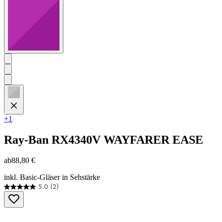
+1
Ray-Ban
RX4340V WAYFARER EASE
ab
88,80 €
inkl. Basic-Gläser in Sehstärke
5.0
(2)
5.0
von
5
Sternen.