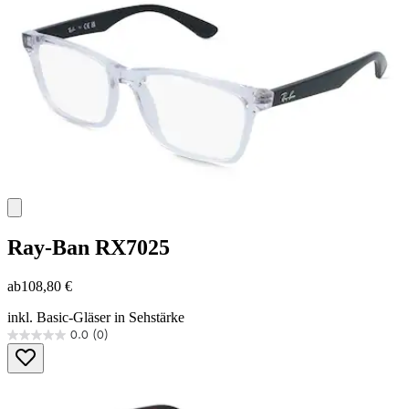
2
Bewertungen
Ray-Ban
RX7025
ab
108,80 €
inkl. Basic-Gläser in Sehstärke
0.0
(0)
0.0
von
5
Sternen.