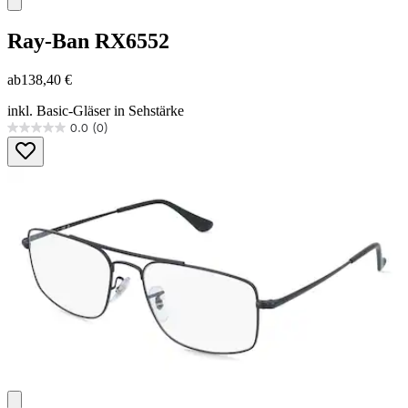
Ray-Ban
RX6552
ab
138,40 €
inkl. Basic-Gläser in Sehstärke
0.0
(0)
0.0
von
5
Sternen.