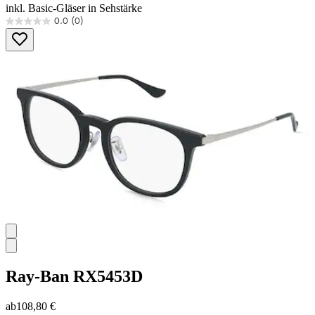
inkl. Basic-Gläser in Sehstärke
0.0
(0)
0.0
von
5
Sternen.
Ray-Ban
RX5453D
ab
108,80 €