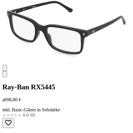
Ray-Ban
RX5445
ab
98,80 €
inkl. Basic-Gläser in Sehstärke
0.0
(0)
0.0
von
5