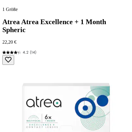
1 Größe
Atrea
Atrea Excellence + 1 Month
Spheric
22,20 €
4.2
(14)
4.2
von
5
Sternen.
14
Bewertungen