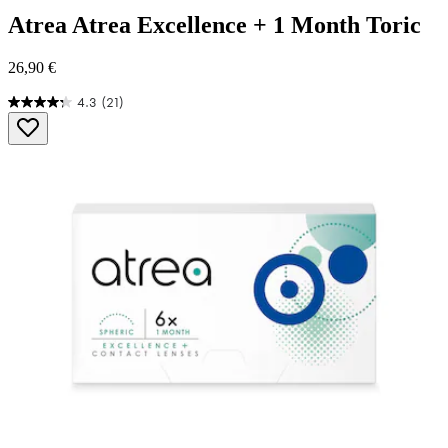
Atrea
Atrea Excellence + 1 Month Toric
26,90 €
4.3
(21)
4.3
von
5
Sternen.
21
Bewertungen