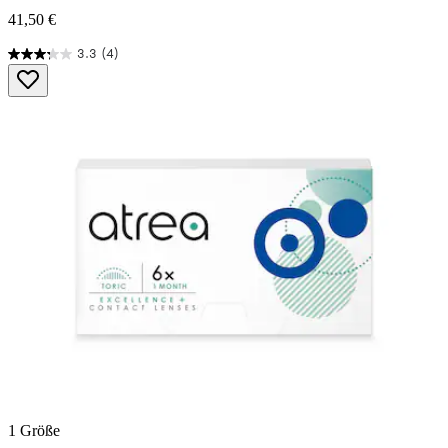
41,50 €
3.3
(4)
3.3
von
5
Sternen.
4
Bewertungen
1 Größe