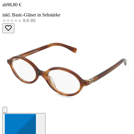
ab
98,80 €
inkl. Basic-Gläser in Sehstärke
0.0
(0)
0.0
von
5
Sternen.