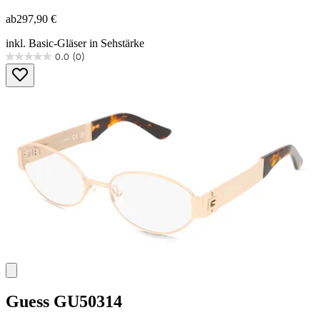
ab
297,90 €
inkl. Basic-Gläser in Sehstärke
0.0
(0)
0.0
von
5
Sternen.
Guess
GU50314