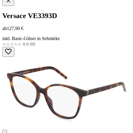
Versace
VE3393D
ab
127,90 €
inkl. Basic-Gläser in Sehstärke
0.0
(0)
0.0
von
5
Sternen.