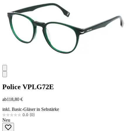
149
Bewertungen
Police
VPLG72E
ab
118,80 €
inkl. Basic-Gläser in Sehstärke
0.0
(0)
0.0
Neu
von
5