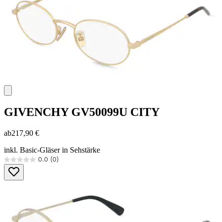
GIVENCHY
GV50099U CITY
ab
217,90 €
inkl. Basic-Gläser in Sehstärke
0.0
(0)
0.0
von
5
Sternen.