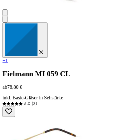
+1
Fielmann
MI 059 CL
ab
78,80 €
inkl. Basic-Gläser in Sehstärke
5.0
(3)
5.0
von
5
Sternen.
3
Bewertungen