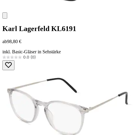
Karl Lagerfeld
KL6191
ab
98,80 €
inkl. Basic-Gläser in Sehstärke
0.0
(0)
0.0
von
5
Sternen.