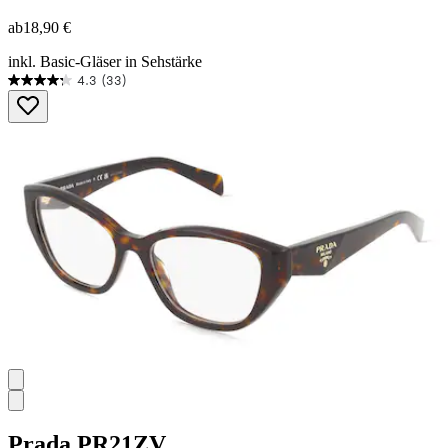
ab
18,90 €
inkl. Basic-Gläser in Sehstärke
4.3
(33)
4.3
von
5
Sternen.
33
Bewertungen
Prada
PR21ZV