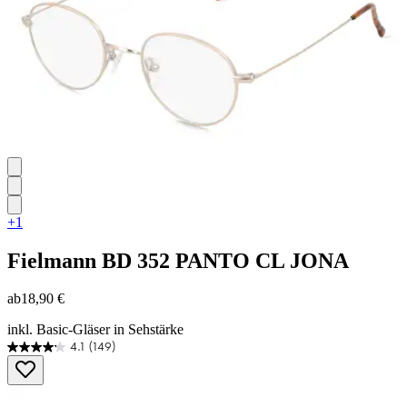
+1
Fielmann
BD 352 PANTO CL JONA
ab
18,90 €
inkl. Basic-Gläser in Sehstärke
4.1
(149)
4.1
von
5
Sternen.