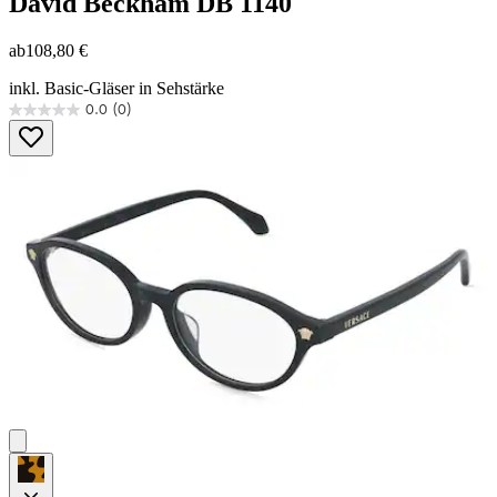
David Beckham
DB 1140
ab
108,80 €
inkl. Basic-Gläser in Sehstärke
0.0
(0)
0.0
von
5
Sternen.