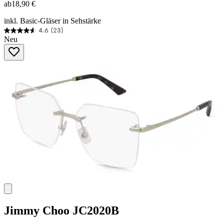
ab
18,90 €
inkl. Basic-Gläser in Sehstärke
4.6
(23)
4.6
Neu
von
5
Sternen.
23
Bewertungen
Jimmy Choo
JC2020B