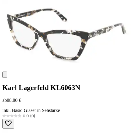
Sternen.
Karl Lagerfeld
KL6063N
ab
88,80 €
inkl. Basic-Gläser in Sehstärke
0.0
(0)
0.0
von
5