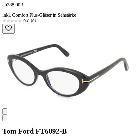
ab
288,00 €
inkl. Comfort Plus-Gläser in Sehstärke
0.0
(0)
0.0
von
5
Sternen.
Tom Ford
FT6092-B