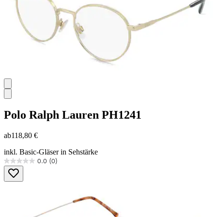
Polo Ralph Lauren
PH1241
ab
118,80 €
inkl. Basic-Gläser in Sehstärke
0.0
(0)
0.0
von
5
Sternen.