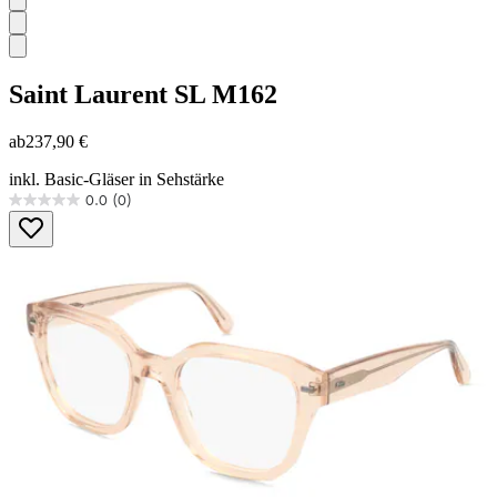
Saint Laurent
SL M162
ab
237,90 €
inkl. Basic-Gläser in Sehstärke
0.0
(0)
0.0
von
5
Sternen.