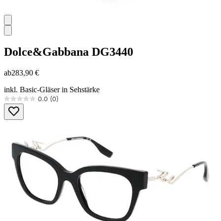
Dolce&Gabbana
DG3440
ab
283,90 €
inkl. Basic-Gläser in Sehstärke
0.0
(0)
0.0
von
5
Sternen.