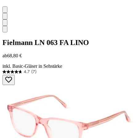
Fielmann
LN 063 FA LINO
ab
68,80 €
inkl. Basic-Gläser in Sehstärke
4.7
(7)
4.7
von
5
Sternen.
7
Bewertungen