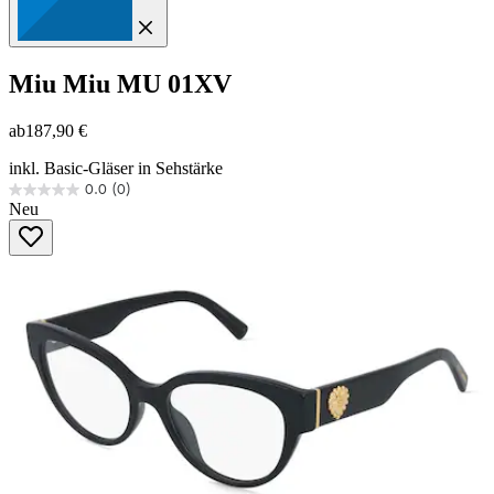
Miu Miu
MU 01XV
ab
187,90 €
inkl. Basic-Gläser in Sehstärke
0.0
(0)
0.0
Neu
von
5
Sternen.