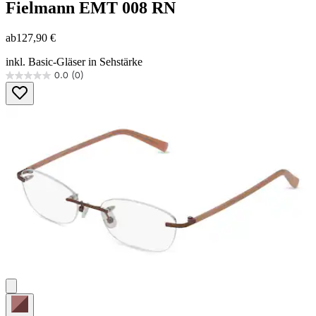
Fielmann
EMT 008 RN
ab
127,90 €
inkl. Basic-Gläser in Sehstärke
0.0
(0)
0.0
von
5
Sternen.