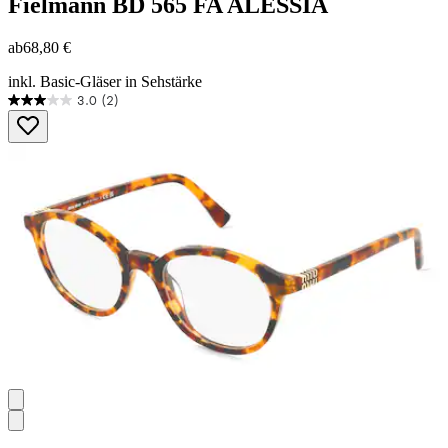
Fielmann
BD 565 FA ALESSIA
ab
68,80 €
inkl. Basic-Gläser in Sehstärke
3.0
(2)
3.0
von
5
Sternen.
2
Bewertungen