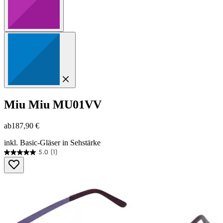
Miu Miu
MU01VV
ab
187,90 €
inkl. Basic-Gläser in Sehstärke
5.0
(1)
5.0
von
5
Sternen.
1
Bewertung