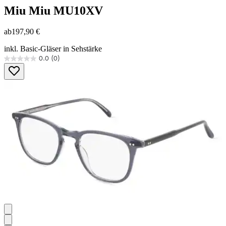
Miu Miu
MU10XV
ab
197,90 €
inkl. Basic-Gläser in Sehstärke
0.0
(0)
0.0
von
5
Sternen.