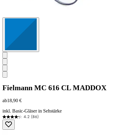
Fielmann
MC 616 CL MADDOX
ab
18,90 €
inkl. Basic-Gläser in Sehstärke
4.2
(86)
4.2
von
5
Sternen.