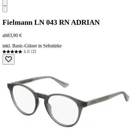
Fielmann
LN 043 RN ADRIAN
ab
83,90 €
inkl. Basic-Gläser in Sehstärke
5.0
(2)
5.0
von
5
Sternen.
2
Bewertungen