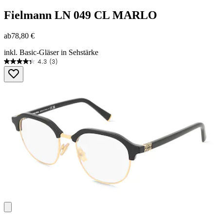
Fielmann
LN 049 CL MARLO
ab
78,80 €
inkl. Basic-Gläser in Sehstärke
4.3
(3)
4.3
von
5
Sternen.
3
Bewertungen