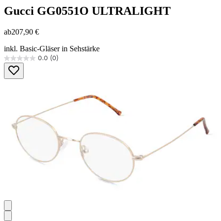
Gucci
GG0551O ULTRALIGHT
ab
207,90 €
inkl. Basic-Gläser in Sehstärke
0.0
(0)
0.0
von
5
Sternen.