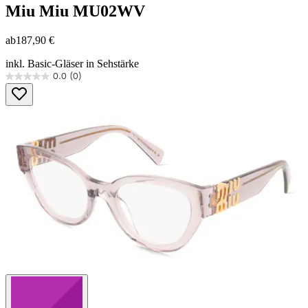
Miu Miu
MU02WV
ab
187,90 €
inkl. Basic-Gläser in Sehstärke
0.0
(0)
0.0
von
5
Sternen.