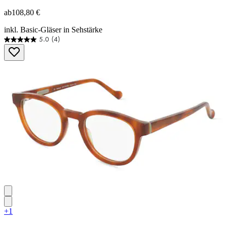
ab
108,80 €
inkl. Basic-Gläser in Sehstärke
5.0
(4)
5.0
von
5
Sternen.
4
Bewertungen
+1