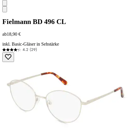
Fielmann
BD 496 CL
ab
18,90 €
inkl. Basic-Gläser in Sehstärke
4.2
(29)
4.2
von
5
Sternen.
29
Bewertungen