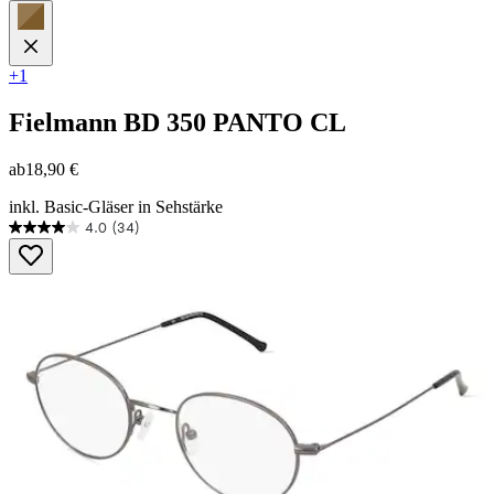
+1
Fielmann
BD 350 PANTO CL
ab
18,90 €
inkl. Basic-Gläser in Sehstärke
4.0
(34)
4.0
von
5
Sternen.
34
Bewertungen