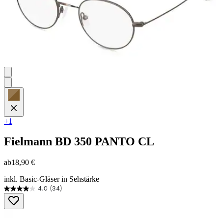
+1
Fielmann
BD 350 PANTO CL
ab
18,90 €
inkl. Basic-Gläser in Sehstärke
4.0
(34)
4.0
von
5
Sternen.