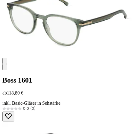
Bewertung
Boss
1601
ab
118,80 €
inkl. Basic-Gläser in Sehstärke
0.0
(0)
0.0
von
5
Sternen.