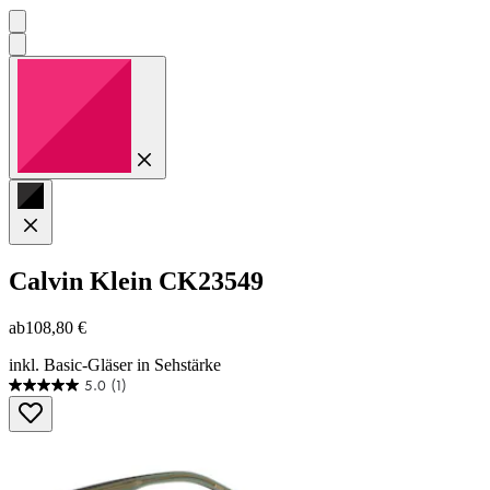
Calvin Klein
CK23549
ab
108,80 €
inkl. Basic-Gläser in Sehstärke
5.0
(1)
5.0
von
5
Sternen.
1