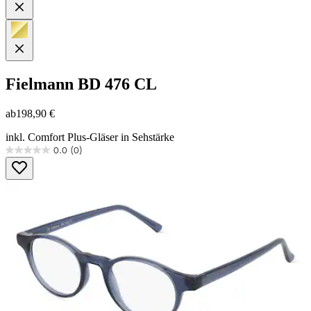
Fielmann
BD 476 CL
ab
198,90 €
inkl. Comfort Plus-Gläser in Sehstärke
0.0
(0)
0.0
von
5
Sternen.