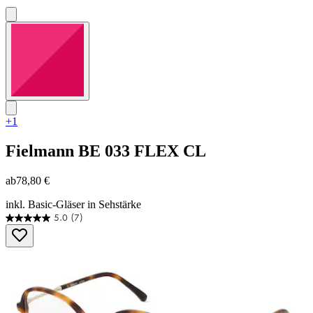
+1
Fielmann
BE 033 FLEX CL
ab
78,80 €
inkl. Basic-Gläser in Sehstärke
5.0
(7)
5.0
von
5
Sternen.
7
Bewertungen